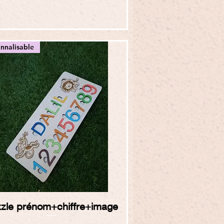
nnalisable
Aperçu rapide
zle prénom+chiffre+image