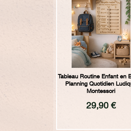
Aperçu rapide
Tableau Routine Enfant en B
Planning Quotidien Ludi
Montessori
Prix
29,90 €