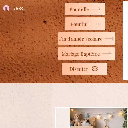
Se connecter
Pour elle
Pour lui
Fin d'année scolaire
Mariage Baptême
Discuter