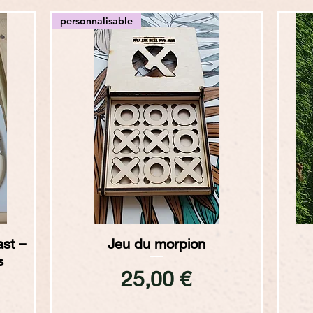
personnalisable
Aperçu rapide
ast –
Jeu du morpion
s
Prix
25,00 €