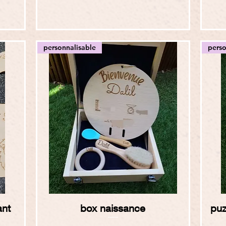
personnalisable
perso
Aperçu rapide
ant
box naissance
puz