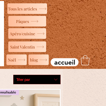
Tous les articles
Pâques
Apéro/cuisine
Saint Valentin
Noël
blog
accueil
Trier par
nnalisable