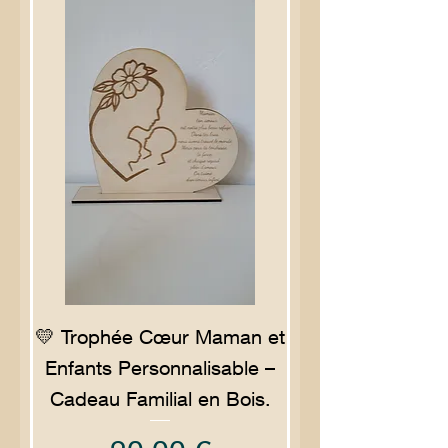
💛 Trophée Cœur Maman et
Enfants Personnalisable –
Cadeau Familial en Bois.