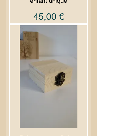
enfant unique
Prix
45,00 €