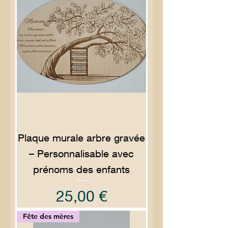
Plaque murale arbre gravée
– Personnalisable avec
prénoms des enfants
Prix
25,00 €
Fête des mères