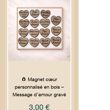
🧲 Magnet cœur
personnalisé en bois –
Message d’amour gravé
Prix
3,00 €