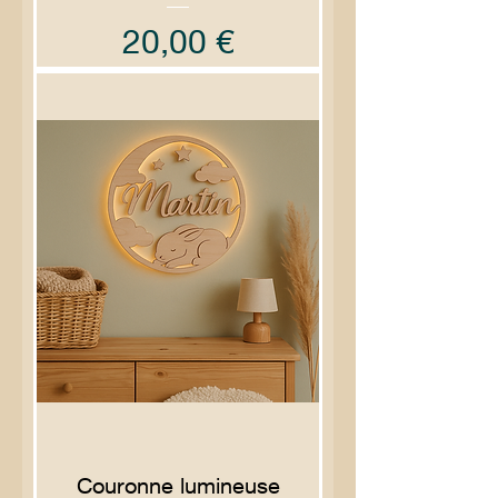
Prix
20,00 €
Couronne lumineuse