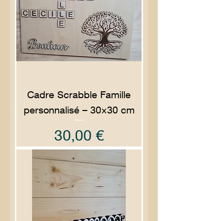
Cadre Scrabble Famille
personnalisé – 30×30 cm
Prix
30,00 €