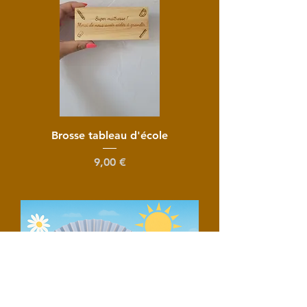
Brosse tableau d'école
Prix
9,00 €