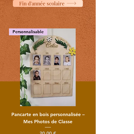
Fin d'année scolaire
Personnalisable
Pancarte en bois personnalisée –
Mes Photos de Classe
Prix
20,00 €