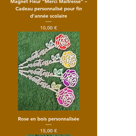
Magnet Fleur “Merci Maîtresse” –
Cadeau personnalisé pour fin
d’année scolaire
Prix
10,00 €
Rose en bois personnalisée
Prix
15,00 €