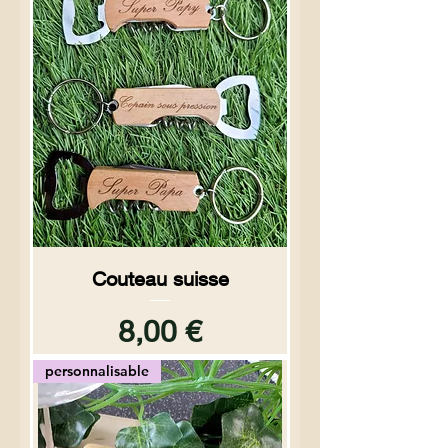
Couteau suisse
Prix
8,00 €
personnalisable