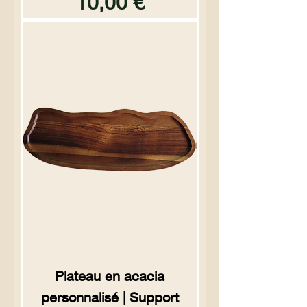
Prix
10,00 €
Plateau en acacia
personnalisé | Support