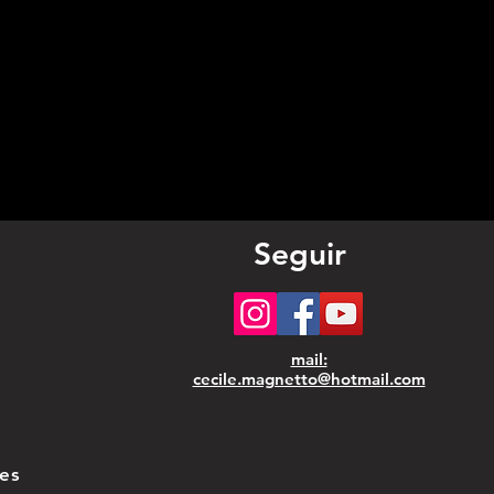
les de Pâques ou
nements
taniers. Grâce à
 design élégant
udique, elle
Seguir
ira petits et
nds et apportera
 touche de magie
mail:
cecile.magnetto@hotmail.com
tre décoration.
ctéristiques :
les