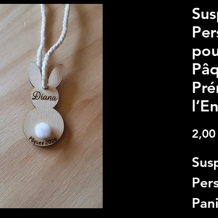
Sus
Per
pou
Pâq
Pré
l’E
2,00
Sus
Per
Pan