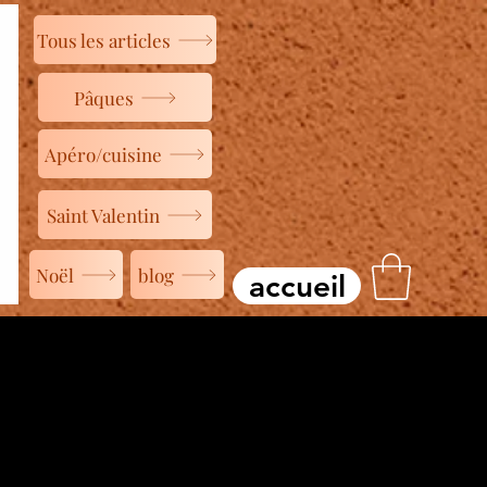
Tous les articles
Pâques
Apéro/cuisine
Saint Valentin
Noël
blog
accueil