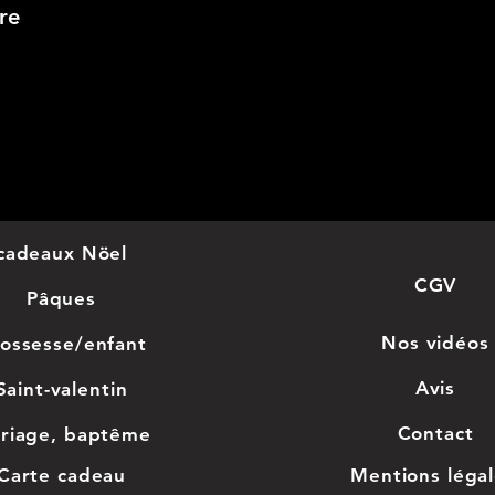
re
tab
évé
prin
son
et l
cadeaux Nöel
sédu
CGV
Pâques
gra
Nos
vidéos
ossesse/enfant
une
Avis
Saint-valentin
à vo
Con
tact
riage, baptême
Cara
Car
te cadeau
Mentions léga