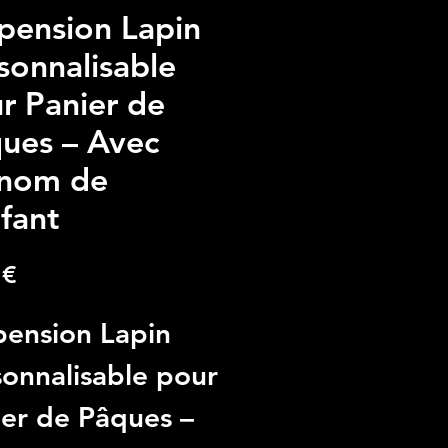
pension Lapin
sonnalisable
r Panier de
ues – Avec
nom de
nfant
Precio
 €
pension Lapin
sonnalisable pour
ier de Pâques –