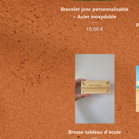
Vista rápida
Bracelet jonc personnalisable
– Acier inoxydable
p
Precio
10,00 €
Vista rápida
Brosse tableau d'école