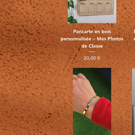
Vista rápida
Pancarte en bois
personnalisée – Mes Photos
de Classe
Precio
20,00 €