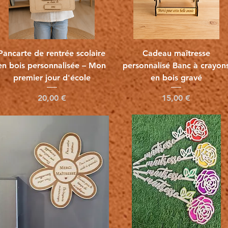
Vista rápida
Vista rápida
Pancarte de rentrée scolaire
Cadeau maîtresse
en bois personnalisée – Mon
personnalisé Banc à crayon
premier jour d'école
en bois gravé
Precio
Precio
20,00 €
15,00 €