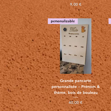
Precio
9,00 €
personalizable
Vista rápida
Grande pancarte
personnalisée – Prénom &
thème, bois de bouleau
Precio
40,00 €