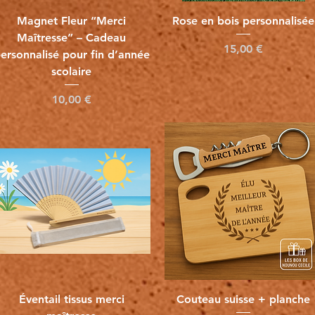
Vista rápida
Vista rápida
Magnet Fleur “Merci
Rose en bois personnalisée
Maîtresse” – Cadeau
Precio
15,00 €
ersonnalisé pour fin d’année
scolaire
Precio
10,00 €
Vista rápida
Vista rápida
Éventail tissus merci
Couteau suisse + planche