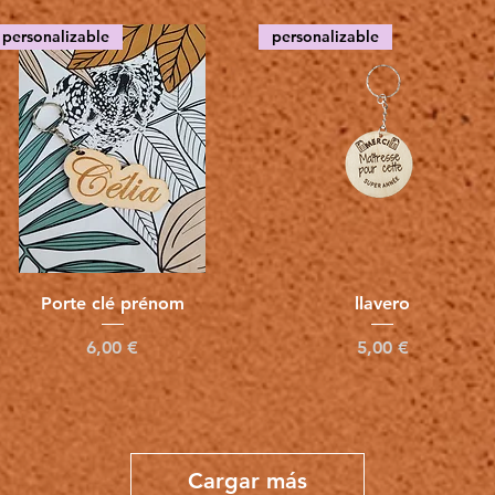
personalizable
personalizable
Vista rápida
Vista rápida
Porte clé prénom
llavero
Precio
Precio
6,00 €
5,00 €
Cargar más