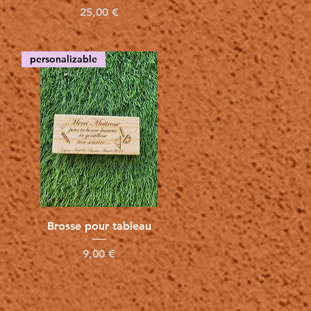
Precio
25,00 €
personalizable
Vista rápida
Brosse pour tableau
Precio
9,00 €