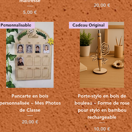
maîtresse
Precio
20,00 €
Precio
5,00 €
Personnalisable
Cadeau Original
Vista rápida
Vista rápida
Pancarte en bois
Porte-stylo en bois de
personnalisée – Mes Photos
bouleau – Forme de rose
de Classe
pour stylo en bambou
rechargeable
Precio
20,00 €
Precio
10,00 €