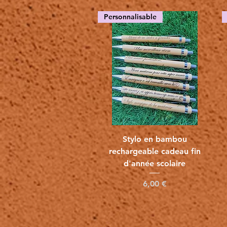
Personnalisable
Vista rápida
Stylo en bambou
rechargeable cadeau fin
d'année scolaire
Precio
6,00 €