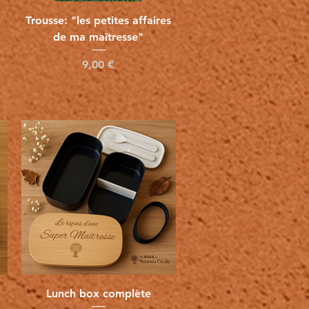
Vista rápida
Trousse: "les petites affaires
de ma maîtresse"
Precio
9,00 €
Vista rápida
Lunch box complète