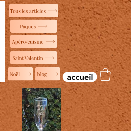
Tous les articles
Pâques
Apéro/cuisine
Saint Valentin
Noël
blog
accueil