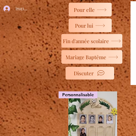
Iniciar sesión
Pour elle
Pour lui
Fin d'année scolaire
Mariage Baptême
Discuter
Personnalisable