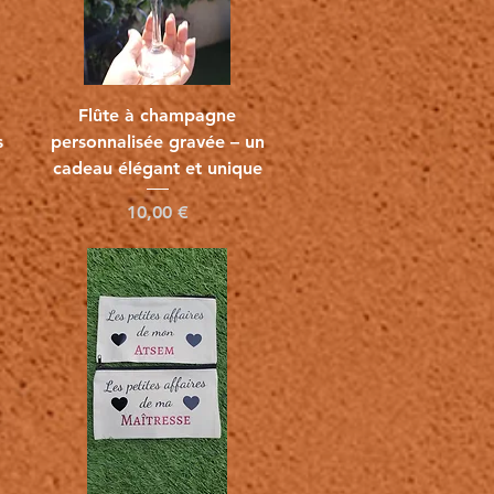
Vista rápida
Flûte à champagne
s
personnalisée gravée – un
cadeau élégant et unique
Precio
10,00 €