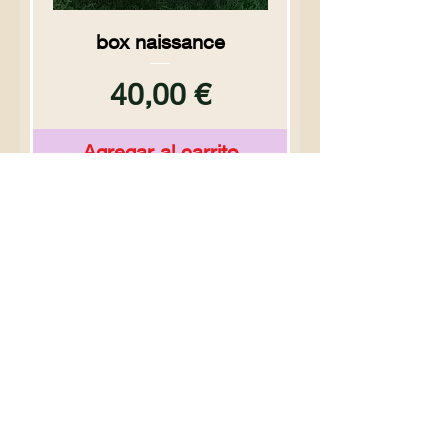
box naissance
Precio
40,00 €
Agregar al carrito
personalizable