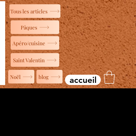
Tous les articles
Pâques
Apéro/cuisine
Saint Valentin
Noël
blog
accueil