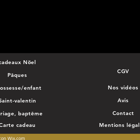
fe
"V
ma
Me
cadeaux Nöel
pe
CGV
Pâques
vo
Nos
vidéos
ossesse/enfant
Vou
Avis
Saint-valentin
éga
Con
tact
riage, baptême
puz
Car
te cadeau
Mentions léga
pré
 con Wix.com