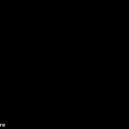
d’a
de 
par
puz
vot
surp
que
déc
pièc
Exe
re
"V