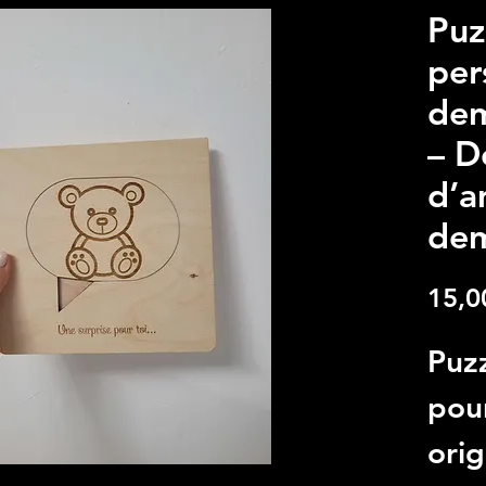
Puz
per
dem
– D
d’a
de
15,0
Puzz
pou
orig