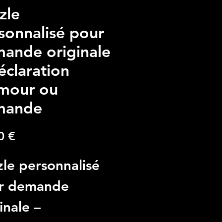
zle
sonnalisé pour
ande originale
éclaration
mour ou
mande
Precio
0 €
le personnalisé
r demande
inale –