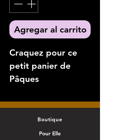
Agregar al carrito
Craquez pour ce
petit panier de
Pâques
personnalisé en
bois
, idéal pour une
chasse aux œufs
Boutique
pleine de douceur.
Pour Elle