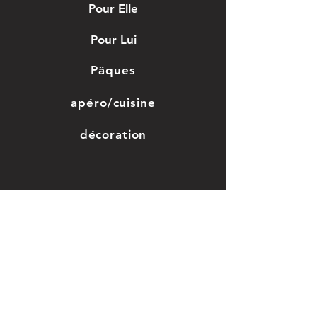
Pour Elle
Pour Lui
Pâques
apéro/cuisine
décoration
Jouet en bois
Grossesse/enfant
Saint-valentin
Mariage, baptême