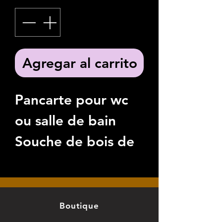
Agregar al carrito
Pancarte pour wc
ou salle de bain
Souche de bois de
bouleau
Dimension environ
26cm de long
Boutique