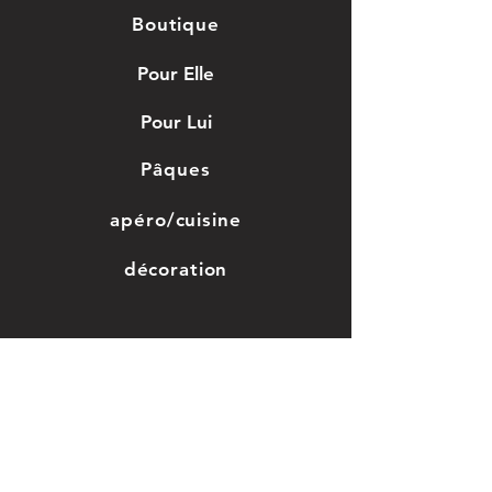
naissance.
Boutique
Pour Elle
Pour Lui
Pâques
apéro/cuisine
décoration
Jouet en bois
Grossesse/enfant
Saint-valentin