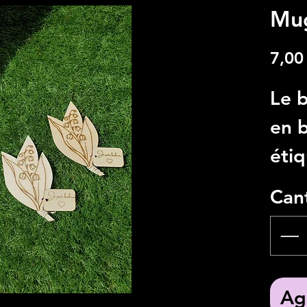
Mug
7,00
Le 
en b
étiq
bon
Can
Dim
Bois
bam
Agr