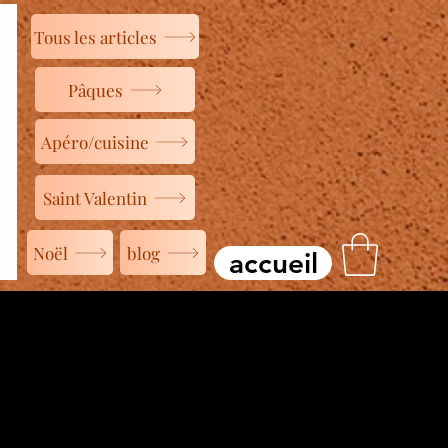
Tous les articles
Pâques
Apéro/cuisine
Saint Valentin
Noël
blog
accueil