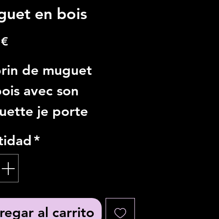
uet en bois
Precio
 €
brin de muguet
ois avec son
uette je porte
heur.
tidad
*
ension: 15×9cm
 de tilleul ou
bou.
egar al carrito