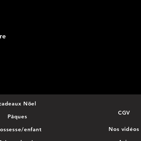
re
cadeaux Nöel
CGV
Pâques
Nos
vidéos
ossesse/enfant