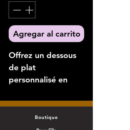
Agregar al carrito
Offrez un
dessous
de plat
personnalisé en
liège 19 cm
gravé
spécialement pour
célébrer Papa ou
Boutique
Papi avec émotion