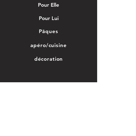
Pour Elle
Pour Lui
Pâques
apéro/cuisine
décoration
Jouet en bois
Grossesse/enfant
Saint-valentin
Mariage, baptême