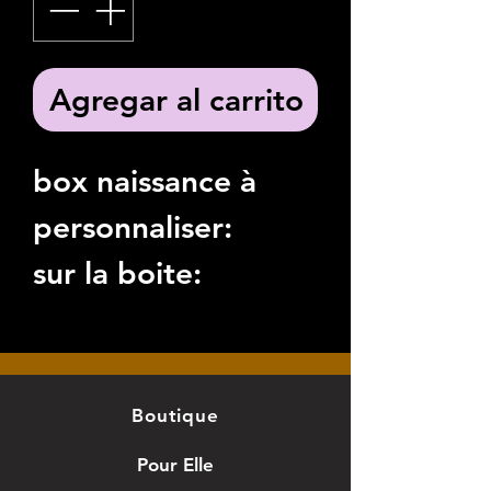
Agregar al carrito
box naissance à
personnaliser:
sur la boite:
"souvenir de
naissance de
(prénom)"
Boutique
- un attrape rêve à
Pour Elle