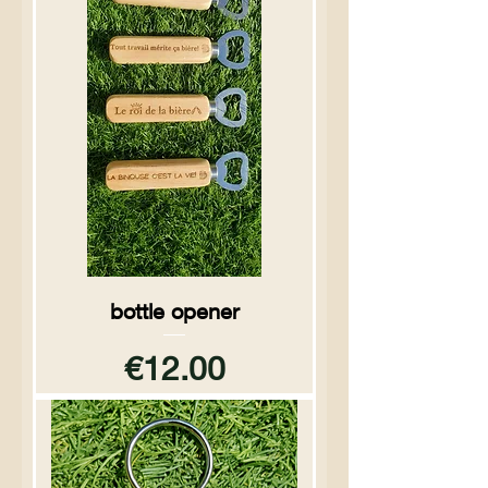
bottle opener
Price
€12.00