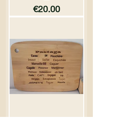
Price
€20.00
Planche à découper