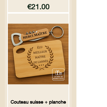
Price
€21.00
Couteau suisse + planche