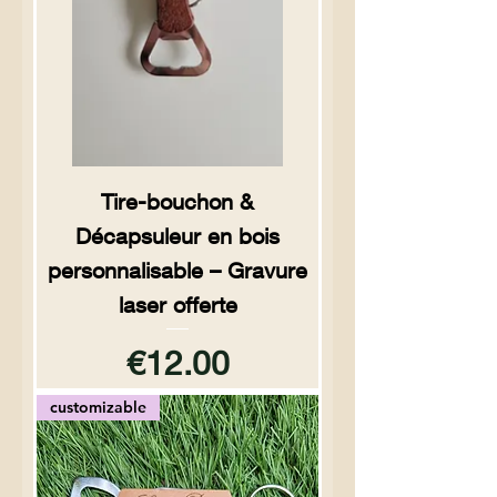
Tire-bouchon &
Décapsuleur en bois
personnalisable – Gravure
laser offerte
Price
€12.00
customizable