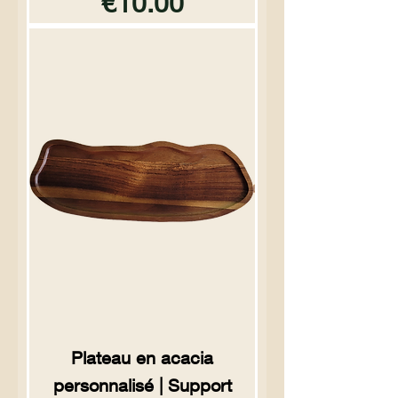
Price
€10.00
Plateau en acacia
personnalisé | Support