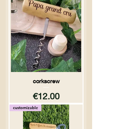
corkscrew
Price
€12.00
customizable