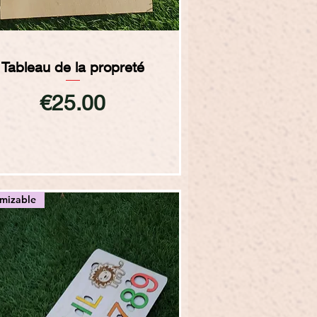
Quick View
Tableau de la propreté
Price
€25.00
omizable