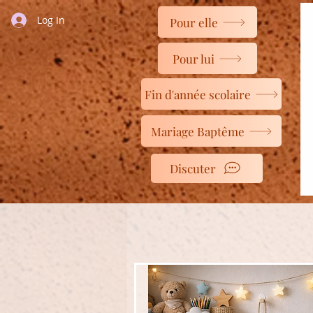
Log In
Pour elle
Pour lui
Fin d'année scolaire
Mariage Baptême
Discuter