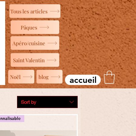
Tous les articles
Pâques
Apéro/cuisine
Saint Valentin
Noël
blog
accueil
Sort by
nnalisable