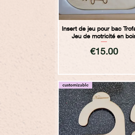
Quick View
Insert de jeu pour bac Trof
Jeu de motricité en boi
Price
€15.00
customizable