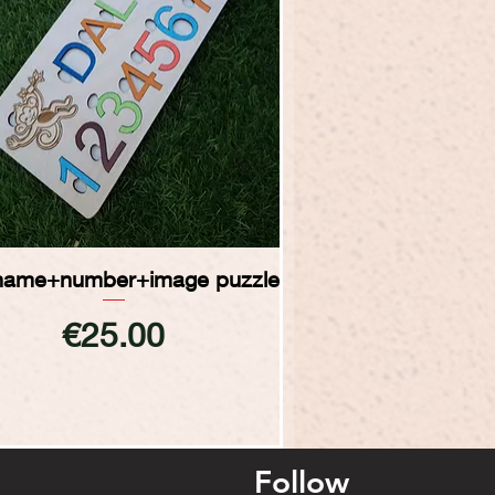
Quick View
t name+number+image puzzle
Price
€25.00
Follow