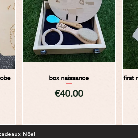
Quick View
robe
box naissance
firs
Price
€40.00
cadeaux Nöel