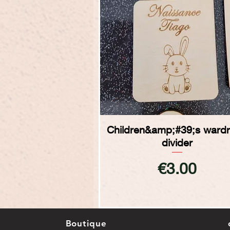
Quick View
Children&amp;#39;s ward
divider
Price
€3.00
Boutique