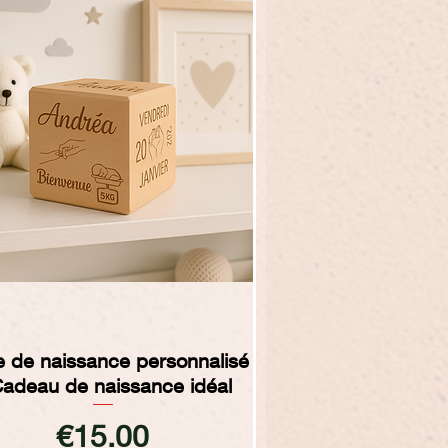
Quick View
 de naissance personnalisé
Cadeau de naissance idéal
Price
€15.00