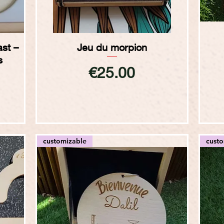
Quick View
ast –
Jeu du morpion
s
Price
€25.00
customizable
cust