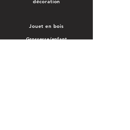
décoration
Pour un envoi,
commandez
Jouet en bois
directement en
Grossesse/enfant
ligne via le site."
Saint-valentin
Mariage, baptême
Car
te cadeau
CGV
Nos
vidéos
Avis