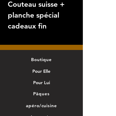
Couteau suisse +
planche spécial
cadeaux fin
d'année scolaire
Gravure
personnalisable
Boutique
"Pour un retrait à
Pour Elle
Rognac, vous
Pour Lui
pouvez me
Pâques
contacter par SMS
apéro/cuisine
au 07 50 33 47 88.