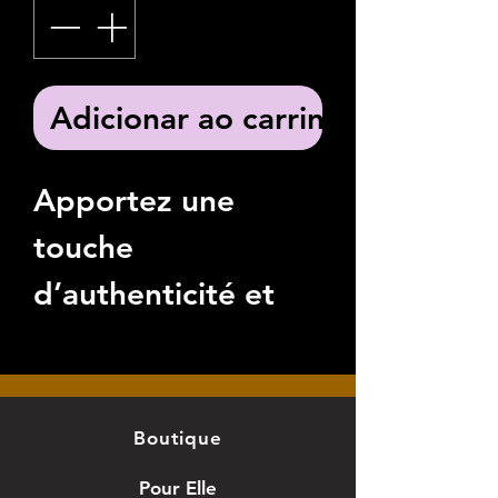
Adicionar ao carrinho
Apportez une
touche
d’authenticité et
d’élégance à votre
cuisine avec notre
planche à découper
Boutique
en acacia
Pour Elle