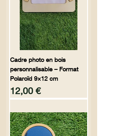
Cadre photo en bois
personnalisable – Format
Polaroïd 9×12 cm
Preço
12,00 €