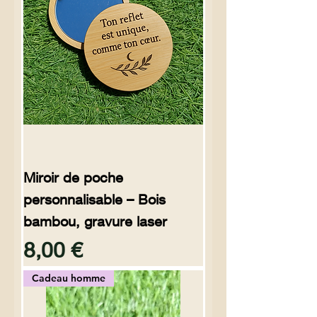
Miroir de poche
personnalisable – Bois
bambou, gravure laser
Preço
8,00 €
Cadeau homme