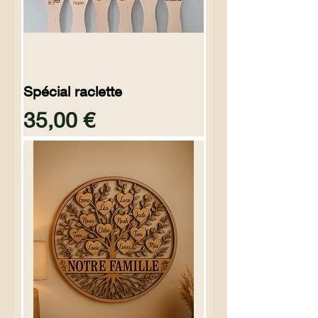
Spécial raclette
Preço
35,00 €