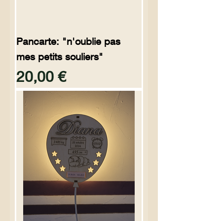
Pancarte: "n'oublie pas
mes petits souliers"
Preço
20,00 €