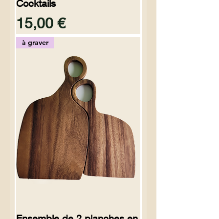
Cocktails
Preço
15,00 €
à graver
Ensemble de 2 planches en