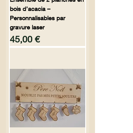
bois d’acacia –
Personnalisables par
gravure laser
Preço
45,00 €