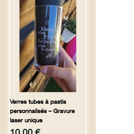
Verres tubes à pastis
personnalisés – Gravure
laser unique
Preço
10,00 €