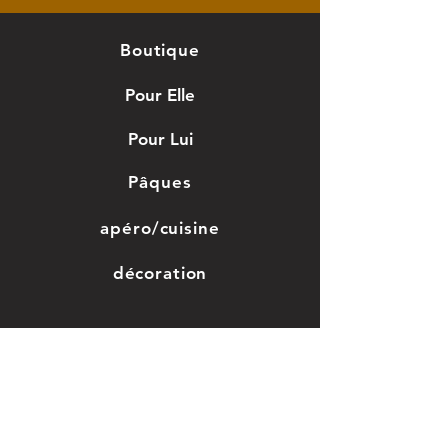
bois.
Plusieurs
Boutique
dimensions possible
Pour Elle
en fonction de vos
Pour Lui
goûts.
Pâques
A valider dans
apéro/cuisine
option
décoration
Jouet en bois
Grossesse/enfant
Saint-valentin