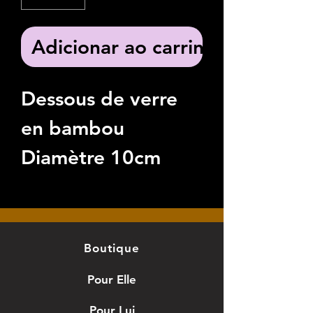
Adicionar ao carrinho
Dessous de verre
en bambou
Diamètre 10cm
Avec 4 patins
antidérapant
Personnalisable
Boutique
Pour Elle
Pour Lui