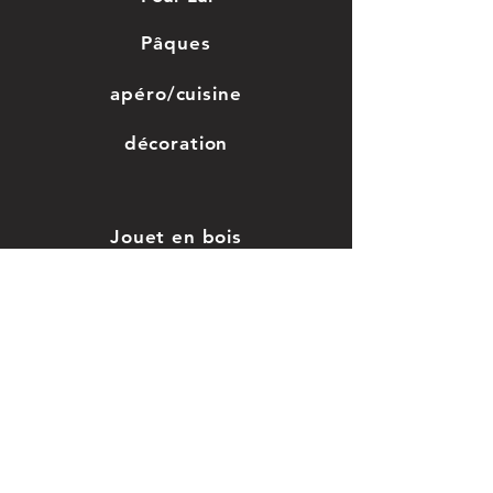
Pâques
apéro/cuisine
décoration
Jouet en bois
Grossesse/enfant
Saint-valentin
Mariage, baptême
Car
te cadeau