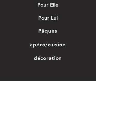
Pour Elle
Pour Lui
Pâques
apéro/cuisine
décoration
Jouet en bois
Grossesse/enfant
Saint-valentin
Mariage, baptême