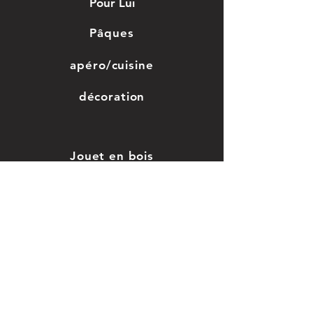
Pour Lui
Pâques
apéro/cuisine
décoration
Jouet en bois
Grossesse/enfant
Saint-valentin
Mariage, baptême
Car
te cadeau