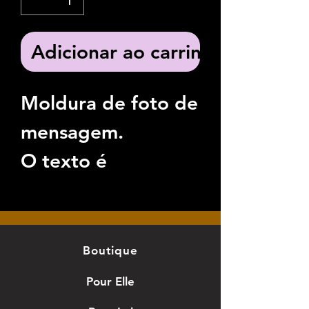
Adicionar ao carrinho
Moldura de foto de
mensagem.
O texto é
customizável.
Em vez de "eu te
amo", posso cortar
Boutique
2 primeiros nomes.
Pour Elle
Imagem: 10×15cm