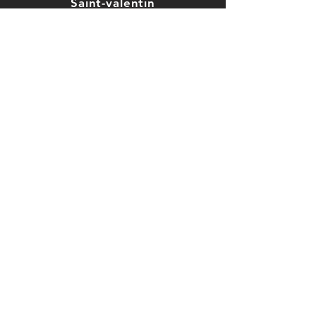
Saint-valentin
Mariage, baptême
Car
te cadeau
CGV
Nos
vidéos
Avis
Con
tact
Mentions légales
Follow