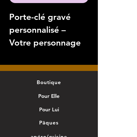
Porte-clé gravé
personnalisé –
Votre personnage
ou animal
Offrez un
cadeau
familial unique
avec
Boutique
notre
porte-clé
Pour Elle
gravé sur acier
Pour Lui
inoxydable
.
Pâques
Transformez vos
apéro/cuisine