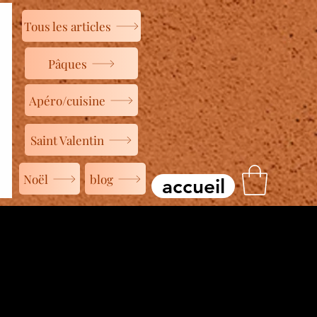
Tous les articles
Pâques
Apéro/cuisine
Saint Valentin
Noël
blog
accueil