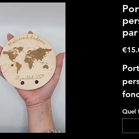
Por
per
par
€15.
Port
pers
fon
de v
Quel 
thè
Cré