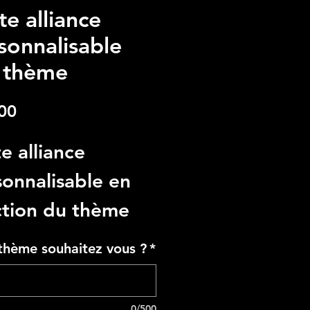
te alliance
sonnalisable
 thème
Price
00
e alliance
onnalisable en
ction du thème
otre mariage: ici
thème souhaitez vous ?
*
me du voyage.
ation entièrement
0/500