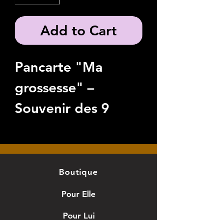
Add to Cart
Pancarte "Ma
grossesse" –
Souvenir des 9
mois d’attente
Immortalisez les
plus beaux instants
Boutique
de votre grossesse
Pour Elle
avec notre
Pour Lui