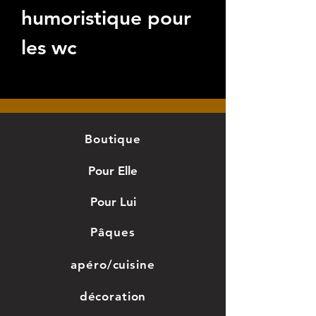
humoristique pour
les wc
Dimension:
15×15cm
Bois de bouleau.
Boutique
Pour Elle
Pour Lui
Pâques
apéro/cuisine
décoration