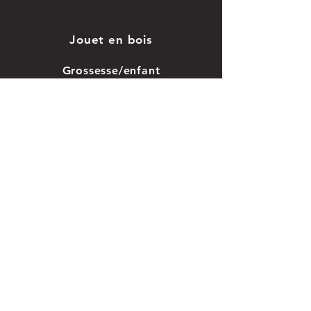
Jouet en bois
Grossesse/enfant
Saint-valentin
Mariage, baptême
Car
te cadeau
CGV
Nos
vidéos
Avis