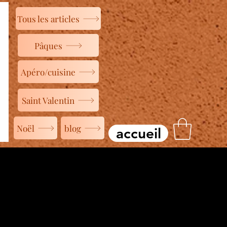
Tous les articles
Pâques
Apéro/cuisine
Saint Valentin
Noël
blog
accueil