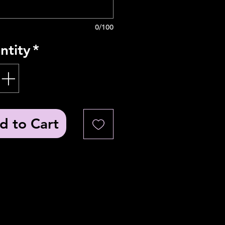
0/100
ntity
*
d to Cart