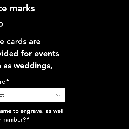
ce marks
Price
0
e cards are
vided for events
h as weddings,
tisms and
re
*
hdays.
ct
price is
 name to engrave, as well
reasing according
e number?
*
the number.