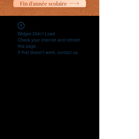
Fin d'année scolaire
Widget Didn’t Load
Check your internet and refresh
this page.
If that doesn’t work, contact us.