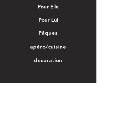
Pour Elle
Pour Lui
Pâques
apéro/cuisine
décoration
Jouet en bois
Grossesse/enfant
Saint-valentin
Mariage, baptême