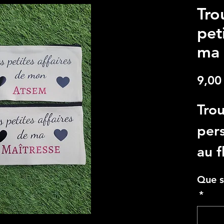
Tro
pet
ma 
9,00
Trou
pers
au f
"Pou
Que s
Rog
*
me 