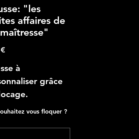
usse: "les
ites affaires de
maîtresse"
Prezzo
 €
sse à
onnaliser grâce
locage.
r un retrait à
ouhaitez vous floquer ?
nac, vous pouvez
contacter par