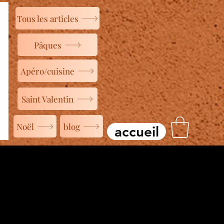
Tous les articles
Pâques
Apéro/cuisine
Saint Valentin
Noël
blog
accueil