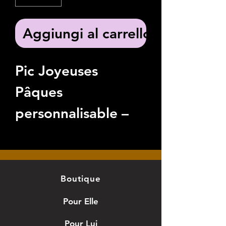
Aggiungi al carrello
Pic Joyeuses
Pâques
personnalisable –
Lapin ou poussin
avec œuf.
Apportez une
Boutique
touche festive et
Pour Elle
personnalisée à vos
Pour Lui