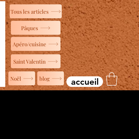
Tous les articles
Pâques
Apéro/cuisine
Saint Valentin
Noël
blog
accueil