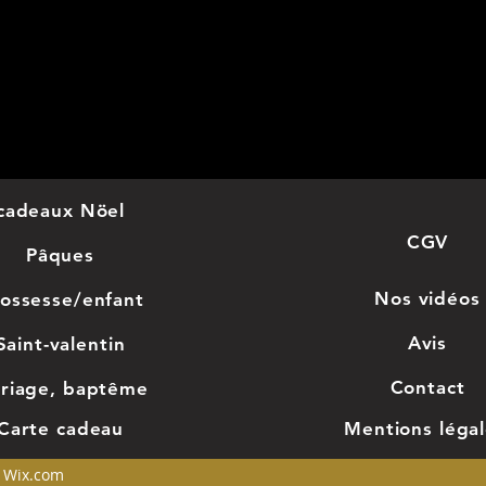
da
“N
c
Un c
déli
cadeaux Nöel
les
CGV
Pâques
livr
Nos
vidéos
ossesse/enfant
d’an
Avis
Saint-valentin
tout
Con
tact
riage, baptême
Car
te cadeau
Mentions léga
n Wix.com