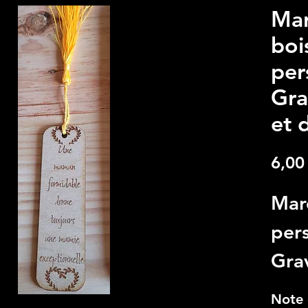
Mar
boi
per
Gra
et 
6,00
Mar
pers
Gra
dess
Note