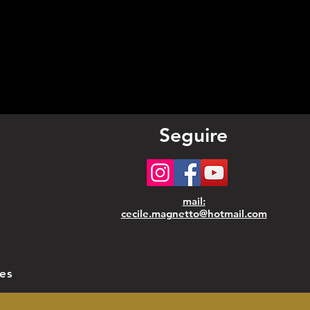
ns le champ
ote de
ommande”
adeau original et
cat, parfait pour
Seguire
 amoureux des
es, pour une fin
née scolaire ou
mail:
cecile.magnetto@hotmail.com
e autre occasion.
les