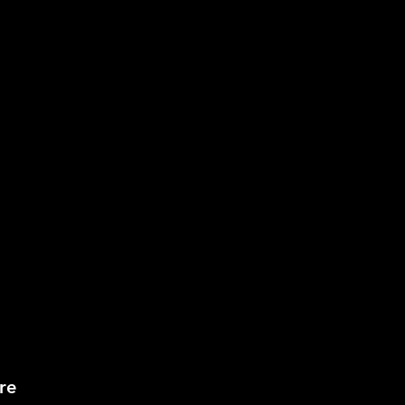
ch
Pl
di
📖
com
Ch
mo
c
In
le
re