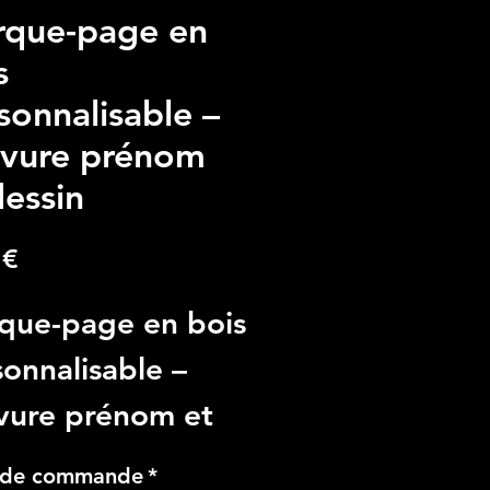
que-page en
s
sonnalisable –
vure prénom
dessin
Prezzo
 €
que-page en bois
onnalisable –
vure prénom et
in
 de commande
*