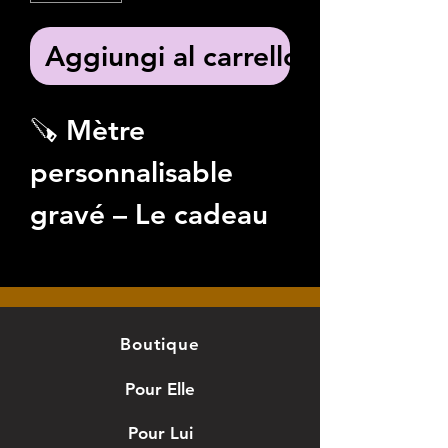
Aggiungi al carrello
🪚 Mètre
personnalisable
gravé – Le cadeau
parfait pour les
bricoleurs
Offrez (ou offrez-
Boutique
vous) un mètre
Pour Elle
unique,
Pour Lui