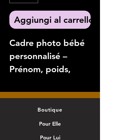
Aggiungi al carrello
Cadre photo bébé
personnalisé –
Prénom, poids,
taille, date de
naissance
Immortalisez les
Boutique
premiers instants
Pour Elle
de votre bébé avec
Pour Lui