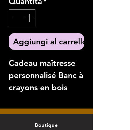
Quantità
*
Aggiungi al carrello
Cadeau maîtresse
personnalisé Banc à
crayons en bois
gravé
Offrez un souvenir
unique et plein
Boutique