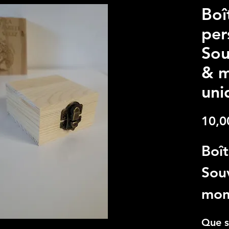
Boî
per
Sou
& 
uni
10,0
Boît
Sou
mom
Cra
Que s