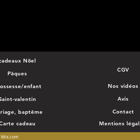
uni
pers
en f
orig
sen
cadeaux Nöel
nais
CGV
Pâques
bap
Nos
vidéos
ossesse/enfant
com
Avis
Saint-valentin
mar
Con
tact
riage, baptême
Car
te cadeau
Mentions léga
Son
n Wix.com