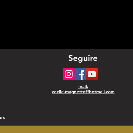
que et
onnalisée, ce qui
ait un cadeau
inal et plein de
s pour une
Seguire
sance, un
tême, une
munion ou un
mail:
cecile.magnetto@hotmail.com
iage.
les
 format compact