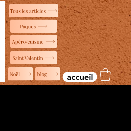
Tous les articles
Pâques
Apéro/cuisine
Saint Valentin
Noël
blog
accueil