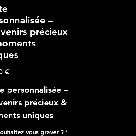
te
sonnalisée –
venirs précieux
moments
ques
Prezzo
0 €
e personnalisée –
venirs précieux &
ents uniques
quez pour cette
ouhaitez vous graver ?
*