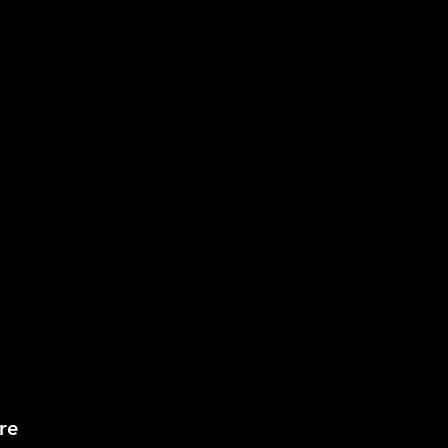
d’é
boît
véri
souv
tout
Gra
(pr
dou
cha
re