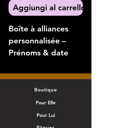
Aggiungi al carrello
Boîte à alliances
personnalisée –
Prénoms & date
inclus
Sublimez votre
cérémonie avec
Boutique
cette boîte à
Pour Elle
alliances
Pour Lui
personnalisable, un
Pâques