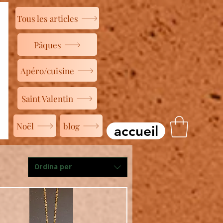
Tous les articles
Pâques
Apéro/cuisine
Saint Valentin
Noël
blog
accueil
Ordina per