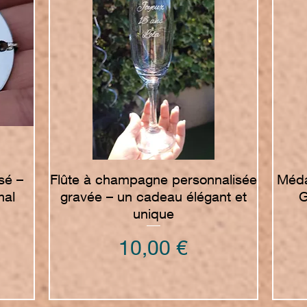
Vista rapida
sé –
Flûte à champagne personnalisée
Méda
mal
gravée – un cadeau élégant et
G
unique
Prezzo
10,00 €