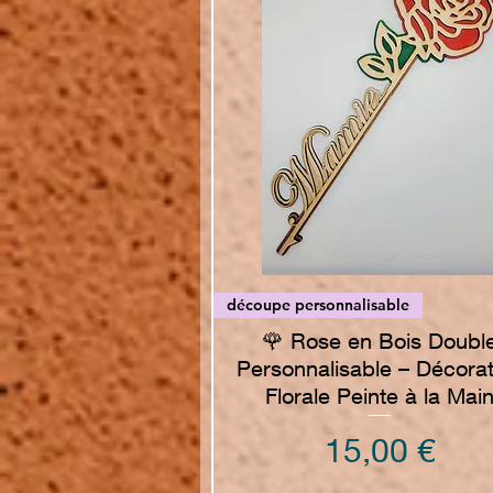
Vista rapida
découpe personnalisable
🌹 Rose en Bois Doubl
Personnalisable – Décorat
Florale Peinte à la Mai
Prezzo
15,00 €