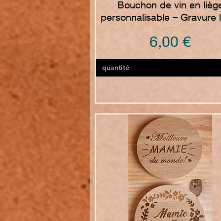
Bouchon de vin en lièg
personnalisable – Gravure 
Prezzo
6,00 €
quantité