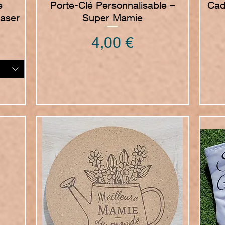
e
Porte-Clé Personnalisable –
Cad
laser
Super Mamie
Prezzo
4,00 €