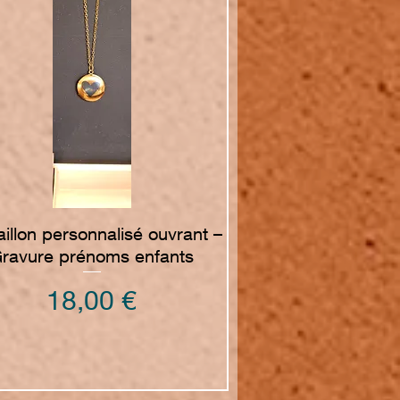
Vista rapida
illon personnalisé ouvrant –
ravure prénoms enfants
Prezzo
18,00 €