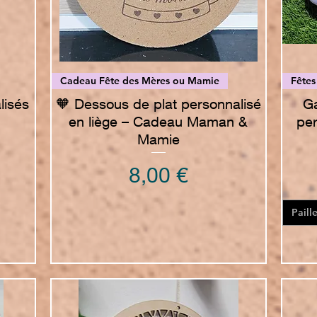
Vista rapida
Cadeau Fête des Mères ou Mamie
Fêtes
lisés
🧡 Dessous de plat personnalisé
Ga
en liège – Cadeau Maman &
per
Mamie
Prezzo
8,00 €
Paill