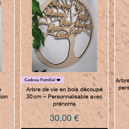
Vista rapida
Arbre
Cadeau Familial ❤️
per
e
Arbre de vie en bois découpé
ion
30 cm – Personnalisable avec
n
prénoms
Prezzo
30,00 €