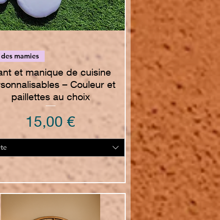
Vista rapida
 des mamies
nt et manique de cuisine
sonnalisables – Couleur et
paillettes au choix
Prezzo
15,00 €
ete