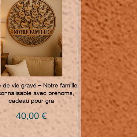
Vista rapida
 de vie gravé – Notre famille
sonnalisable avec prénoms,
cadeau pour gra
Prezzo
40,00 €