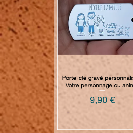
Vista rapida
Porte-clé gravé personnali
Votre personnage ou ani
Prezzo
9,90 €