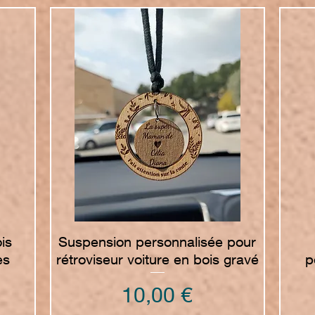
Vista rapida
is
Suspension personnalisée pour
es
rétroviseur voiture en bois gravé
p
Prezzo
10,00 €