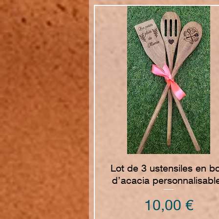
Vista rapida
Lot de 3 ustensiles en bo
d’acacia personnalisabl
Prezzo
10,00 €