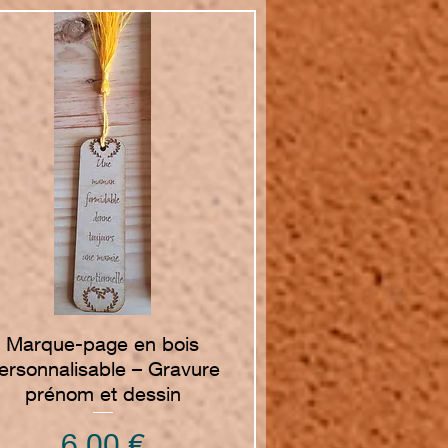
Vista rapida
Marque-page en bois
ersonnalisable – Gravure
prénom et dessin
Prezzo
6,00 €